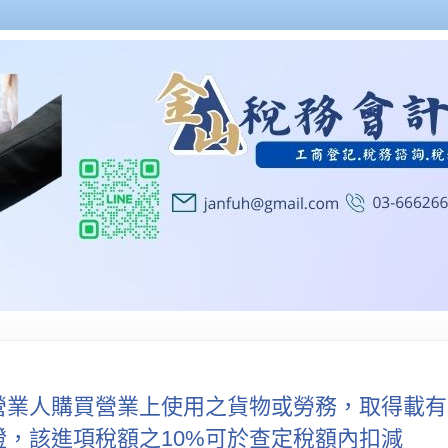
營業人購買營業上使用之貨物或勞務，取得載有
證，該進項稅額之10%可於查定稅額內扣減