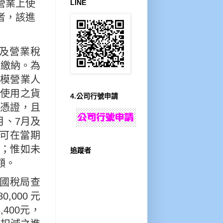
營業上使
LINE
者，該進
及營業稅
知繳納。為
模營業人
上使用之貨
4.公司行號申請
憑證，且
月、7月及
%可在當期
；惟如未
追蹤者
額。
地國稅局查
,000元
,400元，