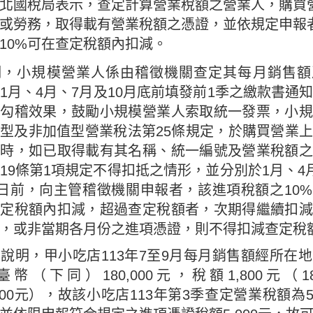
北國稅局表示，查定計算營業稅額之營業人，購買
或勞務，取得載有營業稅額之憑證，並依規定申報
10%可在查定稅額內扣減。
明，小規模營業人係由稽徵機關查定其每月銷售額
1月、4月、7月及10月底前填發前1季之繳款書通
銷勾稽效果，鼓勵小規模營業人索取統一發票，小規
型及非加值型營業稅法第25條規定，於購買營業
務時，如已取得載有其名稱、統一編號及營業稅額之
19條第1項規定不得扣抵之情形，並分別於1月、4
5日前，向主管稽徵機關申報者，該進項稅額之10
查定稅額內扣減，超過查定稅額者，次期得繼續扣減
，或非當期各月份之進項憑證，則不得扣減查定稅
說明，甲小吃店113年7至9月每月銷售額經所在
幣（下同）180,000元，稅額1,800元（180
,800元），故該小吃店113年第3季查定營業稅額為5