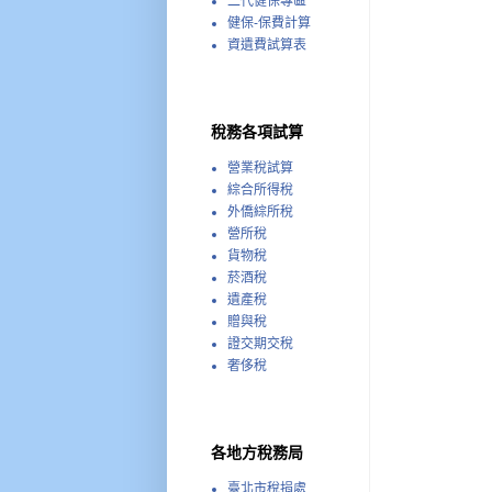
二代健保專區
健保-保費計算
資遺費試算表
稅務各項試算
營業稅試算
綜合所得稅
外僑綜所稅
營所稅
貨物稅
菸酒稅
遺產稅
贈與稅
證交期交稅
奢侈稅
各地方稅務局
臺北市稅捐處