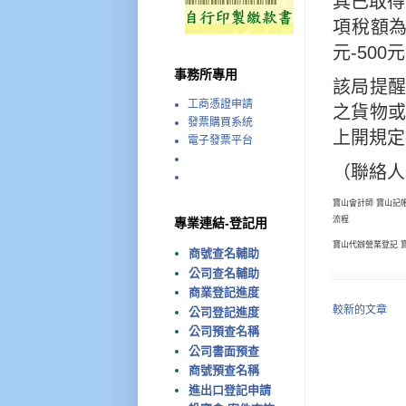
其已取得
項稅額為5
元-500元
事務所專用
該局提
工商憑證申請
之貨物
發票購買系統
上開規定
電子發票平台
（聯絡人：
寶山會計師 寶山記
流程
專業連結-登記用
寶山代辦營業登記 
商號查名輔助
公司查名輔助
商業登記進度
較新的文章
公司登記進度
公司預查名稱
公司書面預查
商號預查名稱
進出口登記申請