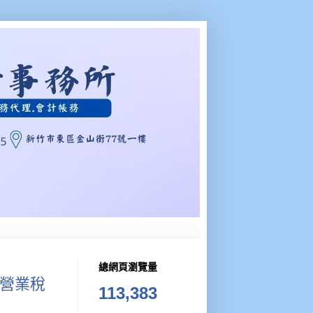
總網頁瀏覽量
營業稅
113,383