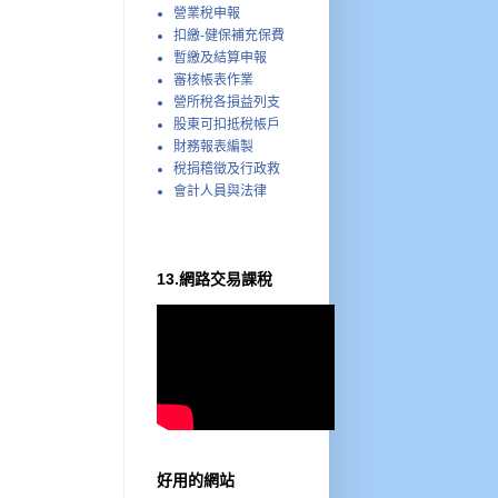
營業稅申報
扣繳-健保補充保費
暫繳及結算申報
審核帳表作業
營所稅各損益列支
股東可扣抵稅帳戶
財務報表編製
稅捐稽徵及行政救
會計人員與法律
13.網路交易課稅
好用的網站