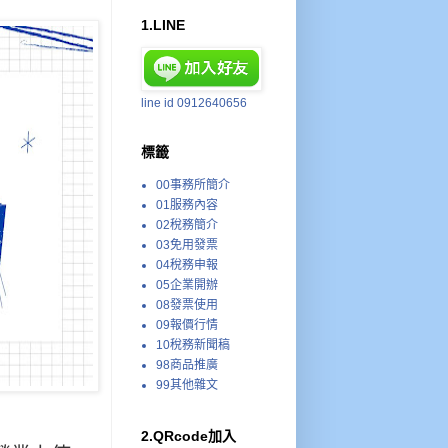
1.LINE
line id 0912640656
標籤
00事務所簡介
01服務內容
02稅務簡介
03免用發票
04稅務申報
05企業開辦
08發票使用
09報價行情
10稅務新聞稿
98商品推廣
99其他雜文
2.QRcode加入