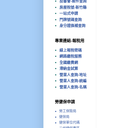
投審會-案件查詢
房屋稅號-新竹縣
一站式申請
門牌號碼查詢
身分證換補查詢
專業連結-報稅用
線上報稅密碼
網路繳稅服務
全國繳費網
滯納金試算
營業人查詢-地址
營業人查詢-統編
營業人查詢-名稱
勞健保申請
勞工保險局
健保局
健保單位代碼