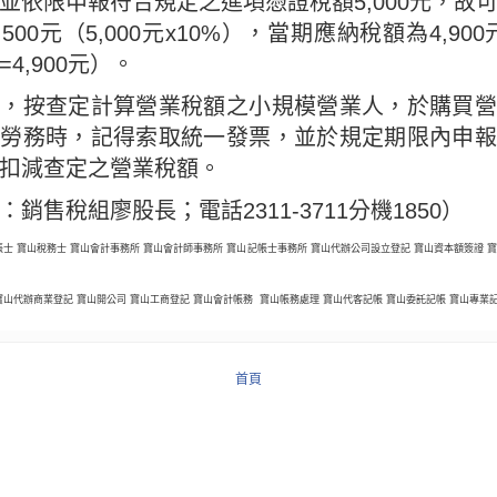
並依限申報符合規定之進項憑證稅額5,000元，故
00元（5,000元x10%），當期應納稅額為4,900元
=4,900元）。
醒，按查定計算營業稅額之小規模營業人，於購買營
或勞務時，記得索取統一發票，並於規定期限內申報
扣減查定之營業稅額。
銷售稅組廖股長；電話2311-3711分機1850）
帳士 寶山稅務士 寶山會計事務所 寶山會計師事務所 寶山記帳士事務所 寶山代辦公司設立登記 寶山資本額簽證 
寶山代辦商業登記 寶山開公司 寶山工商登記 寶山會計帳務 寶山帳務處理 寶山代客記帳 寶山委託記帳 寶山專業
首頁