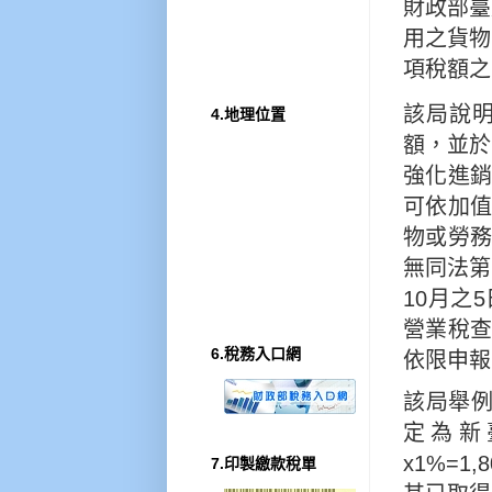
財政部臺
用之貨物
項稅額之
該局說
4.地理位置
額，並於
強化進
可依加值
物或勞
無同法第
10月之
營業稅
6.稅務入口網
依限申報
該局舉例
定為新臺
x1%=1
7.印製繳款稅單