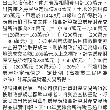
出土地增值稅、仲介費及相關費用計180萬元，
出售時之房屋評定現值200萬元，土地公告現值
300萬元。甲君於114年5月申報綜合所得稅時，
應自行檢附相關文件，核實計算該筆房屋財產交
易所得額為320萬元
＝（3,500萬元－2,400萬元
｛
－120萬元－180萬元）×〔（200萬元÷（200萬元
＋300萬元）]｝；如甲君無法提供且稽徵機關亦
未查得原始取得成本，則依財政部訂定高雄市房
地總成交金額3,000萬元以上之標準，計算房屋財
產交易所得額為280萬元｛=3,500萬元×〔（200萬
元÷（200萬元+300萬元）〕×20％｝，不適用按
房屋評定現值之一定比例（高雄市三民區為
37％）計算房屋財產交易所得。
該局特別提醒，對於可核實計算財產交易所得卻
按財政部規定標準申報者，將列為查核重點，呼
籲民眾出售適用舊制房屋應核實計算財產交易所
得並誠實申報。因113年度綜合所得稅已逾申報