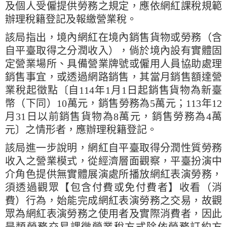
及個人受僱提供勞務之規定，應依網紅課稅規範
辦理稅籍登記及報繳營業稅。
該局指出，境內網紅在境內銷售貨物或勞務（含
自平臺取得之分潤收入），倘於境內設有實體固
定營業場所、具備營業牌號或僱用人員協助處理
銷售事宜，或透過網路銷售，其當月銷售額達營
業稅起徵點〔自114年1月1日起銷售貨物為新臺
幣（下同）10萬元，銷售勞務為5萬元；113年12
月31日以前銷售貨物為8萬元，銷售勞務為4萬
元〕之情形者，應辦理稅籍登記。
該局進一步說明，網紅自平臺取得分潤性質勞務
收入之營業模式，從經濟層面觀察，平臺扮演中
介角色提供無實體展演處所播放網紅表演勞務，
須透過觀眾【包含付費或免付費者】收看（消
費）行為，始能完成網紅表演勞務之交易，故觀
眾為網紅表演勞務之使用者及實際消費者，因此