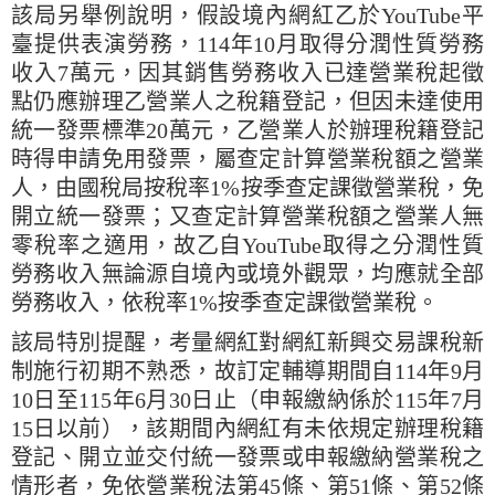
該局另舉例說明，假設境內網紅乙於YouTube平
臺提供表演勞務，114年10月取得分潤性質勞務
收入7萬元，因其銷售勞務收入已達營業稅起徵
點仍應辦理乙營業人之稅籍登記，但因未達使用
統一發票標準20萬元，乙營業人於辦理稅籍登記
時得申請免用發票，屬查定計算營業稅額之營業
人，由國稅局按稅率1%按季查定課徵營業稅，免
開立統一發票；又查定計算營業稅額之營業人無
零稅率之適用，故乙自YouTube取得之分潤性質
勞務收入無論源自境內或境外觀眾，均應就全部
勞務收入，依稅率1%按季查定課徵營業稅。
該局特別提醒，考量網紅對網紅新興交易課稅新
制施行初期不熟悉，故訂定輔導期間自114年9月
10日至115年6月30日止（申報繳納係於115年7月
15日以前），該期間內網紅有未依規定辦理稅籍
登記、開立並交付統一發票或申報繳納營業稅之
情形者，免依營業稅法第45條、第51條、第52條