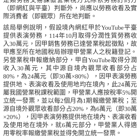
是類勞務交易課徵營業稅方式除依勞務訂約方
（即網紅與平臺）判斷外，尚應以勞務收看及實
際消費者（即觀眾）所在地判斷。
該局舉例說明，假設境內網紅甲於YouTube平臺
提供表演勞務，114年10月取得分潤性質勞務收
入30萬元，因甲銷售勞務已達營業稅起徵點，故
甲應至所在地國稅局辦理甲營業人之稅籍登記。
另營業稅申報繳納部分，甲自YouTube取得分潤
收入30萬元，其中源自境內觀眾收看部分占
80%，為24萬元（即30萬×80%），因甲表演勞務
提供地、表演收看及使用地均在境內，此24萬元
屬我國營業稅課稅範圍，甲營業人應按稅率5%開
立統一發票，並以每2個月為1期報繳營業稅；至
源自境外觀眾收看部分占20%，為6萬元（即30萬
×20%），因甲表演勞務提供地在境內、表演收看
及使用地在境外，就6萬元部分，甲營業人得適
用零稅率報繳營業稅並得免開立統一發票。