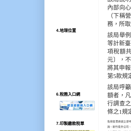
內部向
（下稱營
務，所取
4.地理位置
該局舉
等計新臺
項稅額共
元〕，
將其申報
第5款規
該局呼
6.稅務入口網
額者，
行調查之
條之1規
免用發票商號立即
7.印製繳款稅單
詢、新竹境外公司