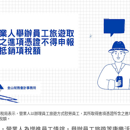
國稅局表示，營業人以辦理員工旅遊方式慰勞員工，其所取得進項憑證所含之進
稅額。
明，營業人為增進員工情誼，舉辦員工旅遊等康樂活