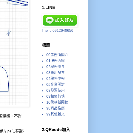
1.LINE
line id 0912640656
標籤
00事務所簡介
01服務內容
02稅務簡介
03免用發票
04稅務申報
05企業開辦
08發票使用
09報價行情
10稅務新聞稿
98商品推廣
99其他雜文
項稅額，不得
2.QRcode加入
動以凝聚