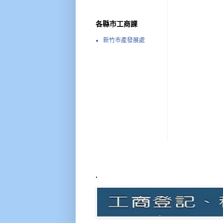
各縣市工商課
新竹市產發展處
.