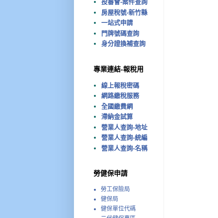
投審會-案件查詢
房屋稅號-新竹縣
一站式申請
門牌號碼查詢
身分證換補查詢
專業連結-報稅用
線上報稅密碼
網路繳稅服務
全國繳費網
滯納金試算
營業人查詢-地址
營業人查詢-統編
營業人查詢-名稱
勞健保申請
勞工保險局
健保局
健保單位代碼