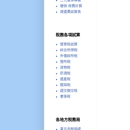
二代健保專區
健保-保費計算
資遺費試算表
稅務各項試算
營業稅試算
綜合所得稅
外僑綜所稅
營所稅
貨物稅
菸酒稅
遺產稅
贈與稅
證交期交稅
奢侈稅
各地方稅務局
臺北市稅捐處