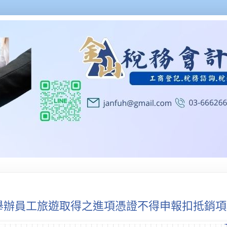
舉辦員工旅遊取得之進項憑證不得申報扣抵銷項