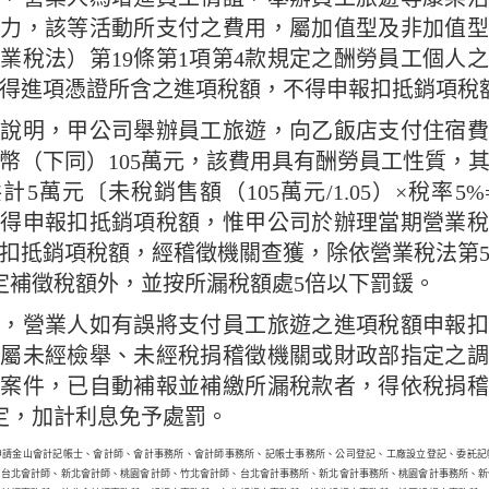
心力，該等活動所支付之費用，屬加值型及非加值型
業稅法）第19條第1項第4款規定之酬勞員工個人
得進項憑證所含之進項稅額，不得申報扣抵銷項稅
例說明，甲公司舉辦員工旅遊，向乙飯店支付住宿費
幣（下同）105萬元，該費用具有酬勞員工性質，
計5萬元〔未稅銷售額（105萬元/1.05）×稅率5%
不得申報扣抵銷項稅額，惟甲公司於辦理當期營業稅
扣抵銷項稅額，經稽徵機關查獲，除依營業稅法第5
定補徵稅額外，並按所漏稅額處5倍以下罰鍰。
籲，營業人如有誤將支付員工旅遊之進項稅額申報扣
凡屬未經檢舉、未經稅捐稽徵機關或財政部指定之調
案件，已自動補報並補繳所漏稅款者，得依稅捐稽
定，加計利息免予處罰。
申請金山會計記帳士、會計師、會計事務所、會計師事務所、記帳士事務所、公司登記、工廠設立登記、委託記
、台北會計師、新北會計師、桃園會計師、竹北會計師、台北會計事務所、新北會計事務所、桃園會計事務所、新