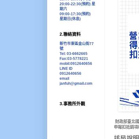
20:00-22:30(預約)
星
期六
09:00-17:30
(預約)
星期日
(
休息
)
2.聯絡資料
新竹市東區金山街77
號
Tel: 03-6662665
Fax:03-5778221
mobil:0912640656
LINE ID
0912640656
email
janfuh@gmail.com
3.事務所外觀
財政部臺北
申報扣抵銷項
該局說