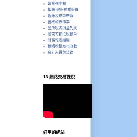
營業稅申報
扣繳-健保補充保費
暫繳及結算申報
審核帳表作業
營所稅各損益列支
股東可扣抵稅帳戶
財務報表編製
稅捐稽徵及行政救
會計人員與法律
13.網路交易課稅
好用的網站