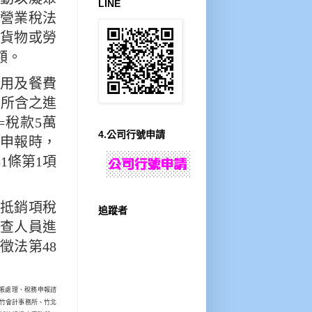
LINE
營業稅法
之貨物或勞
額。
用及餐費
其所含之進
=稅款5萬
4.公司行號申請
申報時，
1條第1項
抵銷項稅
追蹤者
查人員進
徵法第48
帳處理、稅務申報諮
竹會計事務所、竹北