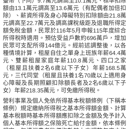
臺幣（下同）9.7萬元調高至10.1萬元、標準扣除
額由13.1萬元調高至13.6萬元（有配偶者加倍扣
除）、薪資所得及身心障礙特別扣除額由21.8萬
元調高至22.7萬元及調高課稅級距及退職所得定
額免稅金額，民眾於116年5月申報115年度綜合
所得稅時適用。預估受益戶數約696萬戶，增加
民眾可支配所得144億元。經前述調整後，以各
種情境計算，租屋自住之單身上班族年薪64.4萬
元、雙薪租屋家庭年薪110.8萬元、四口之家
（租屋且扶養2名6歲以下子女）年薪168.5萬
元，三代同堂（租屋且扶養1名70歲以上適用身
心障礙及長期照顧扣除額長者及2名6歲以下子
女）年薪218.35萬元，可免繳所得稅。
營利事業及個人免依所得基本稅額條例（下稱本
條例）規定繳納所得稅之基本所得額金額、計算
基本稅額時基本所得額應扣除之金額及免予計入
個人基本所得額之保險死亡給付金額，依本條例