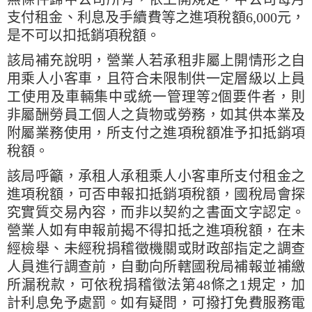
支付租金、利息及手續費等之進項稅額6,000元，
是不可以扣抵銷項稅額。
該局補充說明，營業人若承租非屬上開情形之自
用乘人小客車，且符合未限制供一定層級以上員
工使用及車輛集中或統一管理等2個要件者，則
非屬酬勞員工個人之貨物或勞務，如其供本業及
附屬業務使用，所支付之進項稅額准予扣抵銷項
稅額。
該局呼籲，承租人承租乘人小客車所支付租金之
進項稅額，可否申報扣抵銷項稅額，國稅局會探
究實質交易內容，而非以契約之書面文字認定。
營業人如有申報前揭不得扣抵之進項稅額，在未
經檢舉、未經稅捐稽徵機關或財政部指定之調查
人員進行調查前，自動向所轄國稅局補報並補繳
所漏稅款，可依稅捐稽徵法第48條之1規定，加
計利息免予處罰。如有疑問，可撥打免費服務電