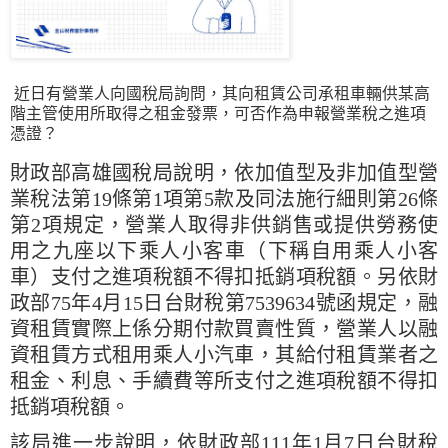
近日有營業人向國稅局詢問，其向租賃公司承租車輛供某高
階主管使用所取得之租金發票，可否作為申報營業稅之進項
憑證？
財政部高雄國稅局說明，依加值型及非加值型營
業稅法第19條第1項第5款及同法施行細則第26條
第2項規定，營業人取得非供銷售或提供勞務使
用之九座以下乘人小客車（下稱自用乘人小客
車）支付之進項稅額不得扣抵銷項稅額。另依財
政部75年4月15日台財稅第7539634號函規定，融
資租賃實際上係分期付款買賣性質，營業人以融
資租賃方式租用乘人小汽車，其給付租賃業者之
租金、利息、手續費等所支付之進項稅額不得扣
抵銷項稅額。
該局進一步說明，依財政部111年1月7日台財稅