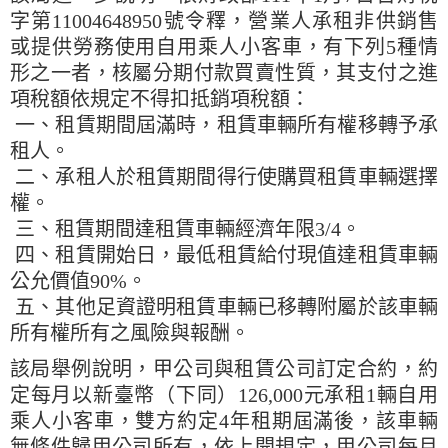
字第11004648950號令釋，營業人承租非供銷售
或提供勞務使用自用乘人小客車，有下列5種情
形之一者，核屬分期付款買賣性質，其支付之進
項稅額依規定不得扣抵銷項稅額：
一、租賃期間屆滿時，租賃車輛所有權移轉予承
租人。
二、承租人於租賃期間得行使購買租賃車輛選擇
權。
三、租賃期間達租賃車輛經濟年限3/4。
四、租賃開始日，最低租賃給付現值達租賃車輛
公允價值90%。
五、其他足資證明租賃車輛已移轉附屬於該車輛
所有權所有之風險與報酬。
該局舉例說明，甲公司與租賃公司訂定合約，約
定每月以新臺幣（下同）126,000元承租1輛自用
乘人小客車，雙方約定4年租期屆滿後，該車輛
無條件歸甲公司所有，依上開規定，甲公司每月