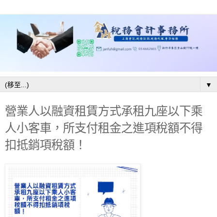
▼
營業人以融資租賃方式承租九座以下乘
人小客車，所支付租金之進項稅額不得
扣抵銷項稅額！