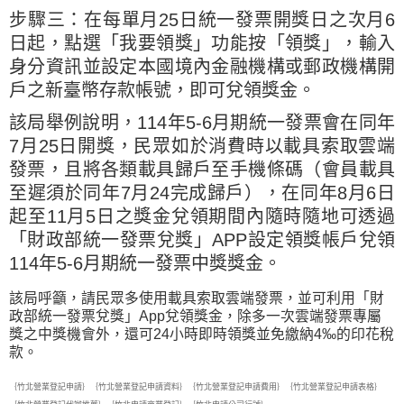
步驟三：在每單月25日統一發票開獎日之次月6
日起，點選「我要領獎」功能按「領獎」，輸入
身分資訊並設定本國境內金融機構或郵政機構開
戶之新臺幣存款帳號，即可兌領獎金。
該局舉例說明，114年5-6月期統一發票會在同年
7月25日開獎，民眾如於消費時以載具索取雲端
發票，且將各類載具歸戶至手機條碼（會員載具
至遲須於同年7月24完成歸戶），在同年8月6日
起至11月5日之獎金兌領期間內隨時隨地可透過
「財政部統一發票兌獎」APP設定領獎帳戶兌領
114年5-6月期統一發票中獎獎金。
該局呼籲，請民眾多使用載具索取雲端發票，並可利用「財
政部統一發票兌獎」App兌領獎金，除多一次雲端發票專屬
獎之中獎機會外，還可24小時即時領獎並免繳納4‰的印花稅
款。
｛竹北營業登記申請｝｛竹北營業登記申請資料｝｛竹北營業登記申請費用｝｛竹北營業登記申請表格｝