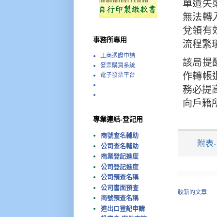
單遺失
無法轉
兌領有
事務所專用
流程繁
工商憑證申請
該局提
發票購買系統
作轉帳
電子發票平台
務必提高
向戶籍
專業連結-登記用
商號查名輔助
附表
公司查名輔助
商業登記進度
公司登記進度
公司預查名稱
公司書面預查
較新的文章
商號預查名稱
進出口登記申請