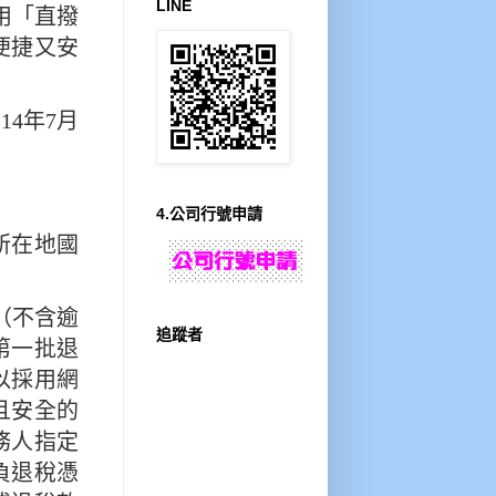
LINE
用「直撥
便捷又安
4年7月
4.公司行號申請
所在地國
（不含逾
追蹤者
第一批退
以採用網
且安全的
務人指定
負退稅憑