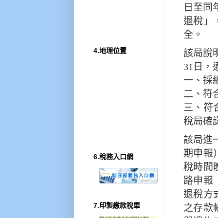
日至同
退稅」
全。
4.地理位置
該局說
31日
一、採
二、符
三、符
稅局確
該局進
期申報
6.稅務入口網
稅時間
路申報
退稅方
7.印製繳款稅單
之存款