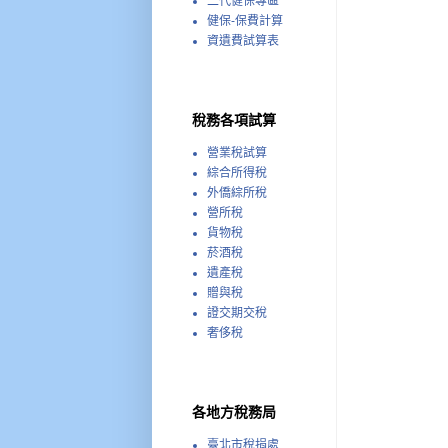
二代健保專區
健保-保費計算
資遺費試算表
稅務各項試算
營業稅試算
綜合所得稅
外僑綜所稅
營所稅
貨物稅
菸酒稅
遺產稅
贈與稅
證交期交稅
奢侈稅
各地方稅務局
臺北市稅捐處