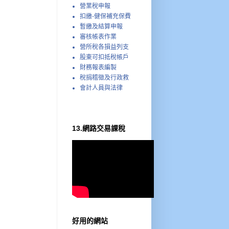
營業稅申報
扣繳-健保補充保費
暫繳及結算申報
審核帳表作業
營所稅各損益列支
股東可扣抵稅帳戶
財務報表編製
稅捐稽徵及行政救
會計人員與法律
13.網路交易課稅
好用的網站