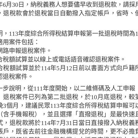
年6月30日，納稅義務人想要儘早收到退稅款，請採
，退稅款會於退稅當日自動撥入指定帳戶，省時、
明，113年度綜合所得稅結算申報第一批退稅時間為11
，適用案件包括：
網路申報退稅案件。
合稅額試算並以線上或電話語音確認退稅案件。
合稅額試算並於114年5月12日前以書面方式向戶籍
認退稅案件。
一步說明，從111年度開始，以二維條碼及人工申報
）退稅案件已列為第二批退稅，於10月底退稅，較
晚3個月，建議民眾113年度綜合所得稅結算申報可
（含手機報稅），並且選擇「直撥退稅」是最快速
式，退稅款將於114年7月31日當日直接撥入納稅義
帳戶，既省去前往金融機構提兌的時間，更不必擔