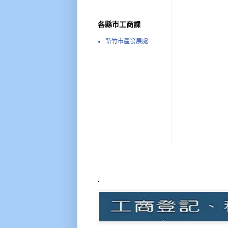
各縣市工商課
新竹市產發展處
.