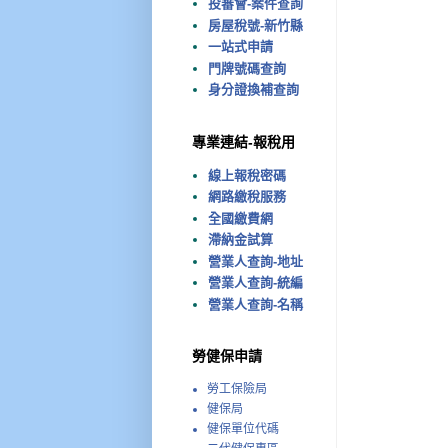
投審會-案件查詢
房屋稅號-新竹縣
一站式申請
門牌號碼查詢
身分證換補查詢
專業連結-報稅用
線上報稅密碼
網路繳稅服務
全國繳費網
滯納金試算
營業人查詢-地址
營業人查詢-統編
營業人查詢-名稱
勞健保申請
勞工保險局
健保局
健保單位代碼