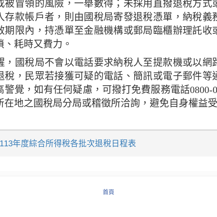
或被冒領的風險，一舉數得；未採用直撥退稅方式
入存款帳戶者，則由國稅局寄發退稅憑單，納稅義
效期限內，持憑單至金融機構或郵局臨櫃辦理託收
瑣、耗時又費力。
醒，國稅局不會以電話要求納稅人至提款機或以網
退稅，民眾若接獲可疑的電話、簡訊或電子郵件等
警覺，如有任何疑慮，可撥打免費服務電話0800-00
所在地之國稅局分局或稽徵所洽詢，避免自身權益
-113年度綜合所得稅各批次退稅日程表
首頁