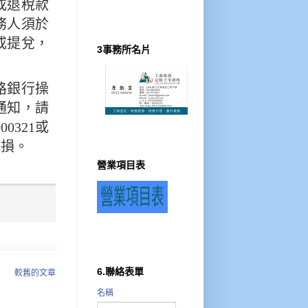
或退稅款
務人須於
或提兌，
3事務所名片
路銀行操
通知，請
0321或
受損。
營業項目表
6.聯絡表單
較舊的文章
名稱