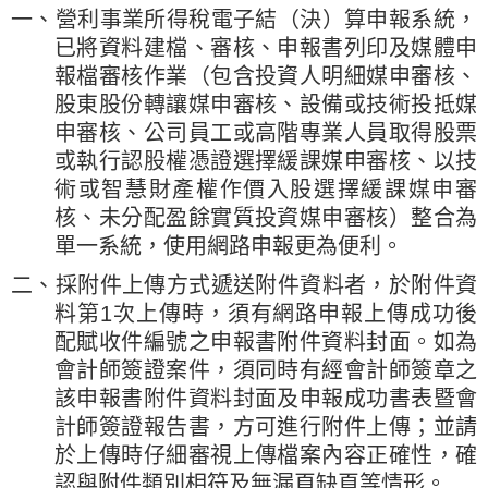
一、營利事業所得稅電子結（決）算申報系統，
已將資料建檔、審核、申報書列印及媒體申
報檔審核作業（包含投資人明細媒申審核、
股東股份轉讓媒申審核、設備或技術投抵媒
申審核、公司員工或高階專業人員取得股票
或執行認股權憑證選擇緩課媒申審核、以技
術或智慧財產權作價入股選擇緩課媒申審
核、未分配盈餘實質投資媒申審核）整合為
單一系統，使用網路申報更為便利。
二、採附件上傳方式遞送附件資料者，於附件資
料第1次上傳時，須有網路申報上傳成功後
配賦收件編號之申報書附件資料封面。如為
會計師簽證案件，須同時有經會計師簽章之
該申報書附件資料封面及申報成功書表暨會
計師簽證報告書，方可進行附件上傳；並請
於上傳時仔細審視上傳檔案內容正確性，確
認與附件類別相符及無漏頁缺頁等情形。