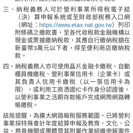
三、納稅義務人可於營利事業所得稅電子結
（決）算申報系統或至財政部稅務入口網
（網址：
https://www.etax.nat.gov.tw
）列印
附條碼之繳款書，至各代收稅款金融機構以
現金或票據繳納稅款，其應自行繳納稅額在
新臺幣3萬元以下者，得至便利商店繳納稅
款。
四、納稅義務人亦可使用晶片金融卡繳稅、自動
櫃員機繳稅、營利事業信用卡（企業卡）或
其負責人信用卡繳稅（以一張信用卡為
限），或利用工商憑證IC卡作身分認證後，
以營利事業之活期存款帳戶完成網際網路轉
帳繳稅。
該局提醒，為擴大網路報稅服務範圍，已將營利
事業採特殊會計年度結算申報及教育、文化、公
益、慈善機關或團體暨其附屬作業組織申報案件