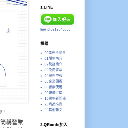
1.LINE
line id 0912640656
標籤
00事務所簡介
01服務內容
02稅務簡介
03免用發票
04稅務申報
05企業開辦
08發票使用
09報價行情
10稅務新聞稿
98商品推廣
99其他雜文
額！
下簡稱營業
2.QRcode加入