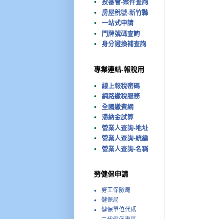
投審會-案件查詢
房屋稅號-新竹縣
一站式申請
門牌號碼查詢
身分證換補查詢
專業連結-報稅用
線上報稅密碼
網路繳稅服務
全國繳費網
滯納金試算
營業人查詢-地址
營業人查詢-統編
營業人查詢-名稱
勞健保申請
勞工保險局
健保局
健保單位代碼