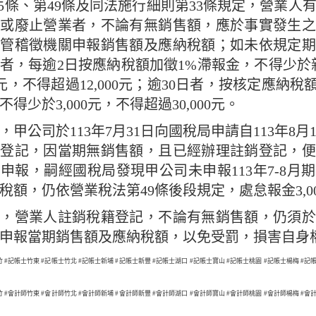
35條、第49條及同法施行細則第33條規定，營業人
或廢止營業者，不論有無銷售額，應於事實發生之
主管稽徵機關申報銷售額及應納稅額；如未依規定期
日者，每逾2日按應納稅額加徵1%滯報金，不得少於
00元，不得超過12,000元；逾30日者，按核定應納稅
得少於3,000元，不得超過30,000元。
，甲公司於113年7月31日向國稅局申請自113年8月
籍登記，因當期無銷售額，且已經辦理註銷登記，便
申報，嗣經國稅局發現甲公司未申報113年7-8月
稅額，仍依營業稅法第49條後段規定，處怠報金3,0
醒，營業人註銷稅籍登記，不論有無銷售額，仍須於
內申報當期銷售額及應納稅額，以免受罰，損害自身
竹 #記帳士竹東 #記帳士竹北 #記帳士新埔 #記帳士新豐 #記帳士湖口 #記帳士寶山 #記帳士桃園 #記帳士楊梅 #記
竹 #會計師竹東 #會計師竹北 #會計師新埔 #會計師新豐 #會計師湖口 #會計師寶山 #會計師桃園 #會計師楊梅 #會