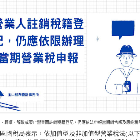
併、轉讓、解散或廢止營業而註銷稅籍登記，仍應依法申報當期銷售額及應納稅
區國稅局表示，依加值型及非加值型營業稅法(以