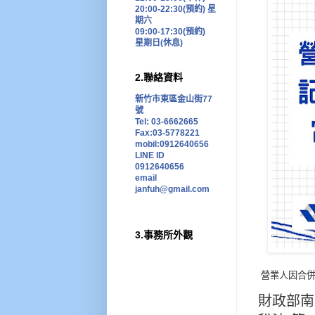
20:00-22:30(預約)
星
期六
09:00-17:30
(預約)
星期日
(
休息
)
2.聯絡資料
新竹市東區金山街77
號
Tel: 03-6662665
Fax:03-5778221
mobil:0912640656
LINE ID
0912640656
email
janfuh@gmail.com
3.事務所外觀
營業人因合
財政部南