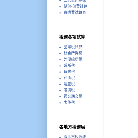
二代健保專區
健保-保費計算
資遺費試算表
稅務各項試算
營業稅試算
綜合所得稅
外僑綜所稅
營所稅
貨物稅
菸酒稅
遺產稅
贈與稅
證交期交稅
奢侈稅
各地方稅務局
臺北市稅捐處