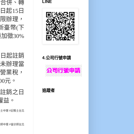
有合併、轉
LINE
日起15日
限辦理，
新臺幣(下
額加徵30%
1日起註銷
4.公司行號申請
未辦理當
期營業稅，
00元。
追蹤者
註銷之日
權益。
帳士中壢 #記帳士台北
計師中壢 #會計師台北