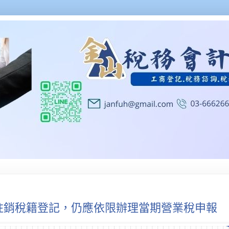
註銷稅籍登記，仍應依限辦理當期營業稅申報