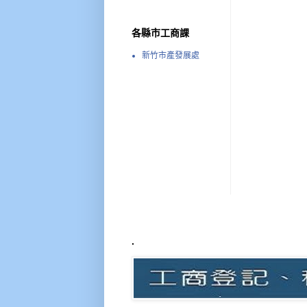
各縣市工商課
新竹市產發展處
.