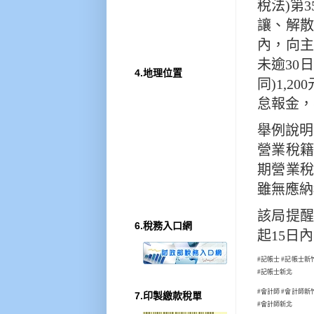
稅法)第
讓、解散
內，向
未逾30
4.地理位置
同)1,2
怠報金，不
舉例說明
營業稅
期營業稅
雖無應納
該局提
6.稅務入口網
起15日
#記帳士 #記帳士新
#記帳士新北
#會計師 #會計師新
7.印製繳款稅單
#會計師新北