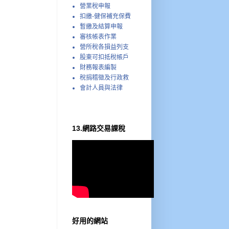
營業稅申報
扣繳-健保補充保費
暫繳及結算申報
審核帳表作業
營所稅各損益列支
股東可扣抵稅帳戶
財務報表編製
稅捐稽徵及行政救
會計人員與法律
13.網路交易課稅
好用的網站