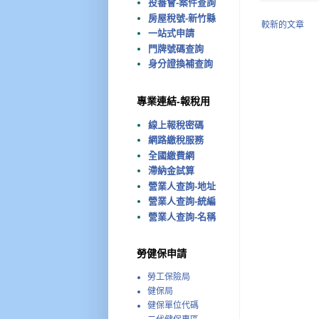
投審會-案件查詢
房屋稅號-新竹縣
較新的文章
一站式申請
門牌號碼查詢
身分證換補查詢
專業連結-報稅用
線上報稅密碼
網路繳稅服務
全國繳費網
滯納金試算
營業人查詢-地址
營業人查詢-統編
營業人查詢-名稱
勞健保申請
勞工保險局
健保局
健保單位代碼