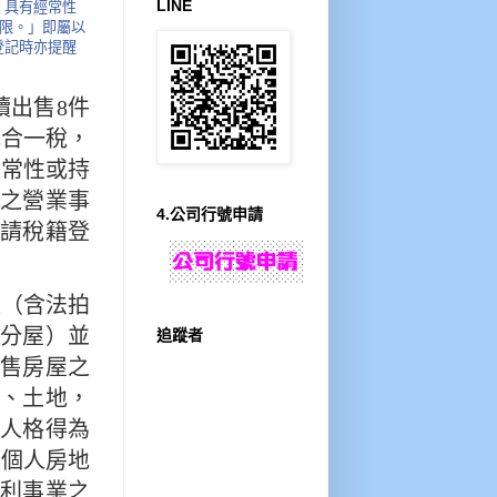
LINE
）具有經常性
此限。」即屬以
登記時亦提醒
續出售8件
地合一稅，
經常性或持
之營業事
4.公司行號申請
請稅籍登
入（含法拍
分屋）並
追蹤者
售房屋之
、土地，
人格得為
報個人房地
營利事業之