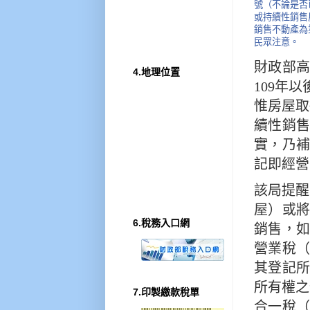
號（不論是否
或持續性銷售
銷售不動產為
民眾注意。
財政部高
4.地理位置
109年
惟房屋取
續性銷
實，乃
記即經營
該局提醒
屋）或
6.稅務入口網
銷售，
營業稅
其登記
所有權之
7.印製繳款稅單
合一稅（