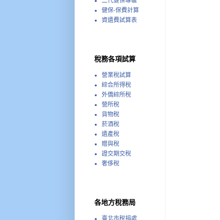
二代健保專區
健保-保費計算
資遺費試算表
稅務各項試算
營業稅試算
綜合所得稅
外僑綜所稅
營所稅
貨物稅
菸酒稅
遺產稅
贈與稅
證交期交稅
奢侈稅
各地方稅務局
臺北市稅捐處