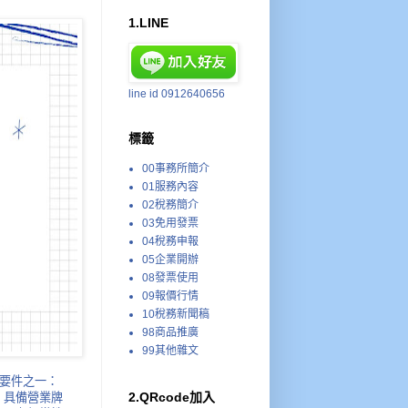
1.LINE
line id 0912640656
標籤
00事務所簡介
01服務內容
02稅務簡介
03免用發票
04稅務申報
05企業開辦
08發票使用
09報價行情
10稅務新聞稿
98商品推廣
99其他雜文
列要件之一：
2.QRcode加入
）具備營業牌