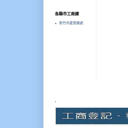
各縣市工商課
新竹市產發展處
.