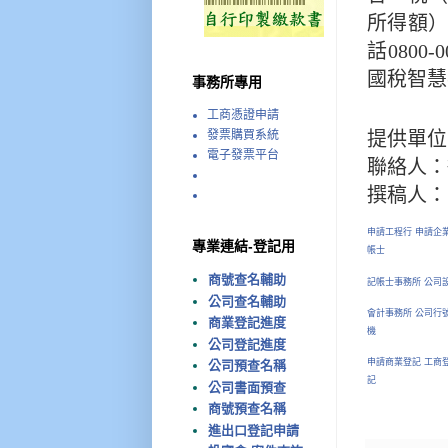
所得額
話0800-
國稅智慧
事務所專用
工商憑證申請
發票購買系統
提供單
電子發票平台
聯絡人：徐
撰稿人：
申請工程行 申請企業
專業連結-登記用
帳士
商號查名輔助
記帳士事務所 公司
公司查名輔助
會計事務所 公司行號
商業登記進度
機
公司登記進度
申請商業登記 工商
公司預查名稱
記
公司書面預查
商號預查名稱
進出口登記申請