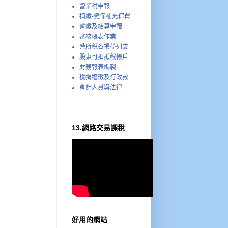
營業稅申報
扣繳-健保補充保費
暫繳及結算申報
審核帳表作業
營所稅各損益列支
股東可扣抵稅帳戶
財務報表編製
稅捐稽徵及行政救
會計人員與法律
13.網路交易課稅
好用的網站