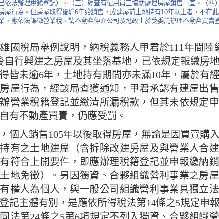
已依法辦理稅籍登記）。（三）經查有僱用員工協助處理房屋銷售事宜。（四
房屋行為。但房屋取得後逾6年始銷售，或建屋前土地持有10年以上者，不在
業，應依法課徵營業稅。請不動產仲介公司及地政士於受委託辦理不動產買賣
雄國稅局舉例說明，納稅義務人甲君於111年間陸
以後自行興建之房屋及其坐落基地，已依規定報繳房
得皆未逾6年，土地持有期間亦未滿10年，屬於有
售房屋行為，經該局查獲通知，甲君承認有建屋出售
補辦營業稅籍登記並繳清所漏稅款，但其未依規定申
自有不動產買賣，仍應受罰。
，個人銷售105年以後取得房屋，無論是因買賣購
將持有之土地建屋（含拆除改建房屋及與營業人合建
如有符合上開要件，即應辦理稅籍登記並申報繳納銷
（土地免徵）。另因獨資、合夥組織營利事業之房屋
所有權人為個人，與一般公司組織營利事業具獨立法
登記主體有別，是應依所得稅法第14條之5規定申
同法第24條之5第6項規定不列入獨資、合夥組織