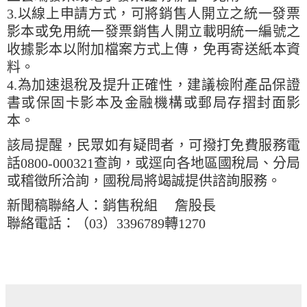
3.以線上申請方式，可將銷售人開立之統一發票
影本或免用統一發票銷售人開立載明統一編號之
收據影本以附加檔案方式上傳，免再寄送紙本資
料。
4.為加速退稅及提升正確性，建議檢附產品保證
書或保固卡影本及金融機構或郵局存摺封面影
本。
該局提醒，民眾如有疑問者，可撥打免費服務電
話0800-000321查詢，或逕向各地區國稅局、分局
或稽徵所洽詢，國稅局將竭誠提供諮詢服務。
新聞稿聯絡人：銷售稅組 詹股長
聯絡電話：（03）3396789轉1270